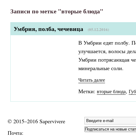
Записи по метке "вторые блюда"
Умбрия, полба, чечевица
(05.12.2016)
В Умбрии едят полбу. П
улучшается, волосы дел
Умбрии потрясающая чеч
минеральные соли.
Читать далее
Метки:
,
вторые блюда
Гу
© 2015–2016 Sapervivere
Почта: