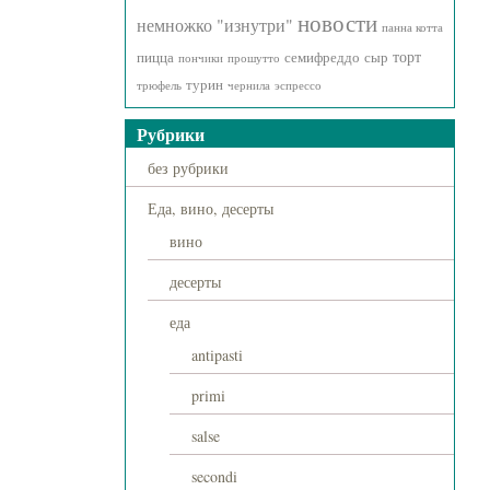
новости
немножко "изнутри"
панна котта
торт
пицца
семифреддо
сыр
пончики
прошутто
турин
трюфель
чернила
эспрессо
Рубрики
без рубрики
Еда, вино, десерты
вино
десерты
еда
antipasti
primi
salse
secondi