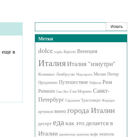
Метки
dolce
Венеция
 еще в
Бароло
seppia
Италия
Италия "изнутри"
Милан
Питер
Комаккьо
Ламбруско
Маргарита
Рим
Путешествие
Предаппио
Рафаэль
Санкт-
Римини
Сан-Марино
Сан-Лео
Петербург
Трастевере
Сардиния
Феррара
города Италии
вино
артишок
еда
как это делается в
десерт
Италии
неаполь
кофе
каракатица
каштаны