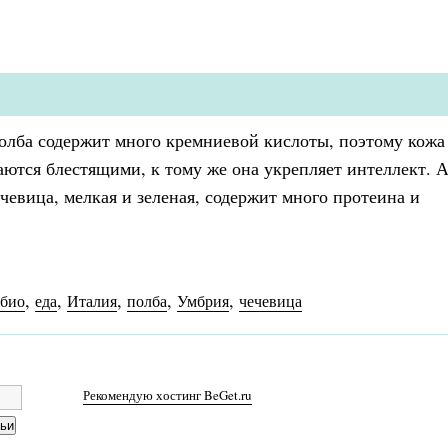
олба содержит много кремниевой кислоты, поэтому кожа
аются блестящими, к тому же она укрепляет интеллект. А
евица, мелкая и зеленая, содержит много протеина и
,
,
,
,
,
ббио
еда
Италия
полба
Умбрия
чечевица
Рекомендую хостинг BeGet.ru