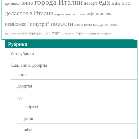
города Италии
еда
как это
вино
десерт
артишок
делается в Италии
неаполь
кофе
каракатица
каштаны
новости
немножко "изнутри"
пицца
панна котта
пончики
торт
семифреддо
сыр
турин
прошутто
трюфель
чернила
эспрессо
Рубрики
без рубрики
Еда, вино, десерты
вино
десерты
еда
antipasti
primi
salse