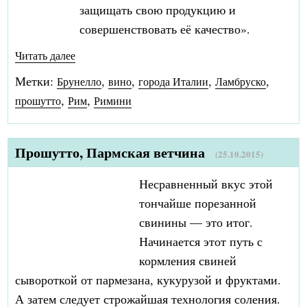
защищать свою продукцию и
совершенствовать её качество».
Читать далее
Метки:
,
,
,
,
Брунелло
вино
города Италии
Ламбруско
,
,
прошутто
Рим
Римини
Прошутто, Пармская ветчина
(25.10.2015)
Несравненный вкус этой
тончайше порезанной
свинины — это итог.
Начинается этот путь с
кормления свиней
сывороткой от пармезана, кукурузой и фруктами.
А затем следует строжайшая технология соления.