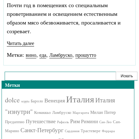
Почти год в помещениях со специальным
проветриванием и освещением естественным
образом мясо обезвоживается, просаливается и
созревает.
Читать далее
Метки:
,
,
,
вино
еда
Ламбруско
прошутто
Метки
Италия
dolce
Италия
Венеция
Бароло
seppia
"изнутри"
Милан
Питер
Комаккьо
Ламбруско
Маргарита
Рим
Путешествие
Римини
Предаппио
Сан-
Рафаэль
Сан-Лео
Санкт-Петербург
Марино
Трастевере
Сардиния
Феррара