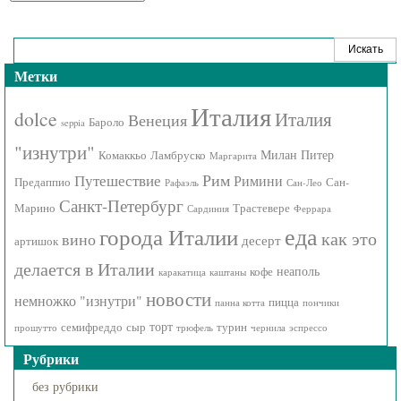
Метки
Италия
dolce
Италия
Венеция
Бароло
seppia
"изнутри"
Милан
Питер
Комаккьо
Ламбруско
Маргарита
Рим
Путешествие
Римини
Предаппио
Сан-
Рафаэль
Сан-Лео
Санкт-Петербург
Марино
Трастевере
Сардиния
Феррара
города Италии
еда
как это
вино
десерт
артишок
делается в Италии
неаполь
кофе
каракатица
каштаны
новости
немножко "изнутри"
пицца
панна котта
пончики
торт
семифреддо
сыр
турин
прошутто
трюфель
чернила
эспрессо
Рубрики
без рубрики