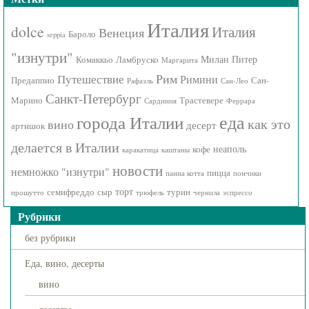
Италия
dolce
Италия
Венеция
Бароло
seppia
"изнутри"
Милан
Питер
Комаккьо
Ламбруско
Маргарита
Рим
Путешествие
Римини
Предаппио
Сан-
Рафаэль
Сан-Лео
Санкт-Петербург
Марино
Трастевере
Сардиния
Феррара
города Италии
еда
как это
вино
десерт
артишок
делается в Италии
неаполь
кофе
каракатица
каштаны
новости
немножко "изнутри"
пицца
панна котта
пончики
торт
семифреддо
сыр
турин
прошутто
трюфель
чернила
эспрессо
Рубрики
без рубрики
Еда, вино, десерты
вино